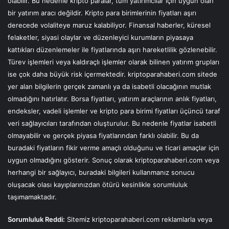
olabilir. Bu nedenle kripto paralar, tüm yatırımcılar için uygun olan
bir yatırım aracı değildir. Kripto para birimlerinin fiyatları aşırı
derecede volaliteye maruz kalabiliyor. Finansal haberler, küresel
felaketler, siyasi olaylar ve düzenleyici kurumların piyasaya
kattıkları düzenlemeler ile fiyatlarında aşırı hareketlilik gözlenebilir.
Türev işlemleri veya kaldıraçlı işlemler olarak bilinen yatırım grupları
ise çok daha büyük risk içermektedir. kriptoparahaberi.com sitede
yer alan bilgilerin gerçek zamanlı ya da isabetli olacağının mutlak
olmadığını hatırlatır. Borsa fiyatları, yatırım araçlarının anlık fiyatları,
endeksler, vadeli işlemler ve kripto para birimi fiyatları üçüncü taraf
veri sağlayıcıları tarafından oluşturulur. Bu nedenle fiyatlar isabetli
olmayabilir ve gerçek piyasa fiyatlarından farklı olabilir. Bu da
buradaki fiyatların fikir verme amaçlı olduğunu ve ticari amaçlar için
uygun olmadığını gösterir. Sonuç olarak kriptoparahaberi.com veya
herhangi bir sağlayıcı, buradaki bilgileri kullanmanız sonucu
oluşacak olası kayıplarınızdan ötürü kesinlikle sorumluluk
taşımamaktadır.
Sorumluluk Reddi:
Sitemiz kriptoparahaberi.com reklamlarla veya