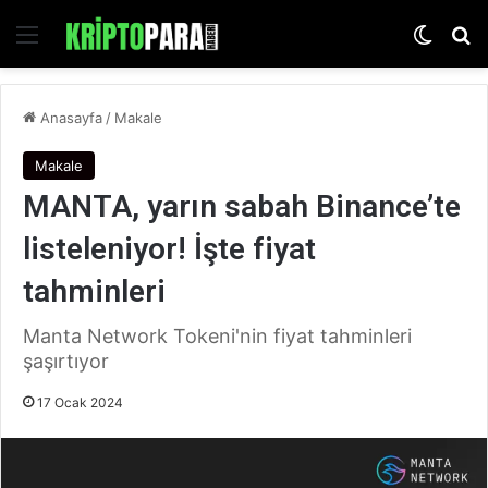
Menü
Dış gö
Ar
Anasayfa
/
Makale
Makale
MANTA, yarın sabah Binance’te
listeleniyor! İşte fiyat
tahminleri
Manta Network Tokeni'nin fiyat tahminleri
şaşırtıyor
17 Ocak 2024