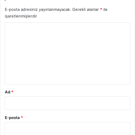
E-posta adresiniz yayınlanmayacak.
Gerekli alanlar
*
ile
işaretlenmişlerdir
Y
o
r
u
m
*
Ad
*
E-posta
*