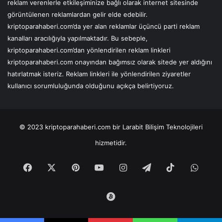
reklam verenlerle etkileşiminize bağlı olarak internet sitesinde
görüntülenen reklamlardan gelir elde edebilir.
kriptoparahaberi.com’da yer alan reklamlar üçüncü parti reklam
kanalları aracılığıyla yapılmaktadır. Bu sebeple,
kriptoparahaberi.com’dan yönlendirilen reklam linkleri
kriptoparahaberi.com onayından bağımsız olarak sitede yer aldığını
hatırlatmak isteriz. Reklam linkleri ile yönlendirilen ziyaretler
kullanıcı sorumluluğunda olduğunu açıkça belirtiyoruz.
© 2023
kriptoparahaberi.com
bir Larabit Bilişim Teknolojileri
hizmetidir.
Facebook
X
Pinterest
YouTube
Instagram
Telegram
TikTok
What
Tradingview