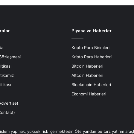
ralar
Piyasa ve Haberler
da
Kripto Para Birimleri
 Sözleşmesi
Kripto Para Haberleri
litikası
Bitcoin Haberleri
itikamız
Altcoin Haberleri
itikası
Blockchain Haberleri
Ekonomi Haberleri
dvertise)
(Contact)
a işlem yapmak, yüksek risk içermektedir. Öte yandan bu tarz yatırım ara