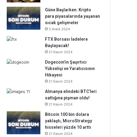
Güne Başlarken: Kripto
para piyasalarında yaşanan
sıcak gelişmeler
3 Aralık 2024
FTX Borsası İadelere
Başlayacak!
21 Kasım 2024
Dogecoin’in Şaşırtıcı
Yükselişi ve Yaratıcısının
Hikayesi
21 Kasım 2024
Almanya elindeki BTC’leri
sattığına pişman oldu!
21 Kasım 2024
Bitcoin 100 bin dolara
yaklaştı, MicroStrategy
hisseleri yüzde 10 arttı
21 Kasım 2024