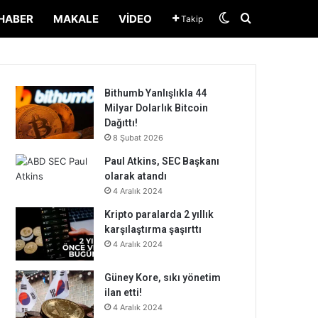
Dış görünümü de
Arama yap ..
HABER
MAKALE
VIDEO
Takip
Bithumb Yanlışlıkla 44
Milyar Dolarlık Bitcoin
Dağıttı!
8 Şubat 2026
Paul Atkins, SEC Başkanı
olarak atandı
4 Aralık 2024
Kripto paralarda 2 yıllık
karşılaştırma şaşırttı
4 Aralık 2024
Güney Kore, sıkı yönetim
ilan etti!
4 Aralık 2024