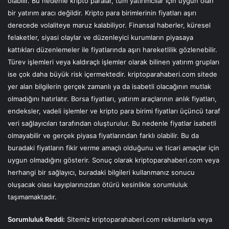
olabilir. Bu nedenle kripto paralar, tüm yatırımcılar için uygun olan
bir yatırım aracı değildir. Kripto para birimlerinin fiyatları aşırı
derecede volaliteye maruz kalabiliyor. Finansal haberler, küresel
felaketler, siyasi olaylar ve düzenleyici kurumların piyasaya
kattıkları düzenlemeler ile fiyatlarında aşırı hareketlilik gözlenebilir.
Türev işlemleri veya kaldıraçlı işlemler olarak bilinen yatırım grupları
ise çok daha büyük risk içermektedir. kriptoparahaberi.com sitede
yer alan bilgilerin gerçek zamanlı ya da isabetli olacağının mutlak
olmadığını hatırlatır. Borsa fiyatları, yatırım araçlarının anlık fiyatları,
endeksler, vadeli işlemler ve kripto para birimi fiyatları üçüncü taraf
veri sağlayıcıları tarafından oluşturulur. Bu nedenle fiyatlar isabetli
olmayabilir ve gerçek piyasa fiyatlarından farklı olabilir. Bu da
buradaki fiyatların fikir verme amaçlı olduğunu ve ticari amaçlar için
uygun olmadığını gösterir. Sonuç olarak kriptoparahaberi.com veya
herhangi bir sağlayıcı, buradaki bilgileri kullanmanız sonucu
oluşacak olası kayıplarınızdan ötürü kesinlikle sorumluluk
taşımamaktadır.
Sorumluluk Reddi:
Sitemiz kriptoparahaberi.com reklamlarla veya