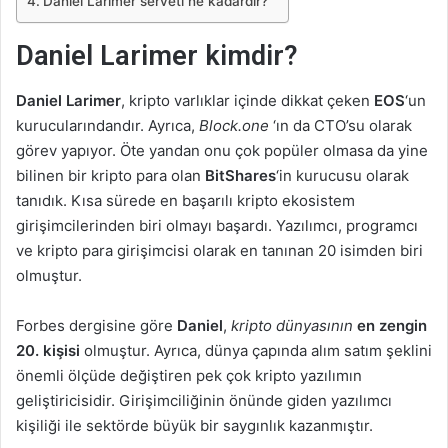
Daniel Larimer serveti ne kadardır?
Daniel Larimer kimdir?
Daniel Larimer
, kripto varlıklar içinde dikkat çeken
EOS
‘un
kurucularındandır. Ayrıca,
Block.one
‘ın da CTO’su olarak
görev yapıyor. Öte yandan onu çok popüler olmasa da yine
bilinen bir kripto para olan
BitShares
‘in kurucusu olarak
tanıdık. Kısa sürede en başarılı kripto ekosistem
girişimcilerinden biri olmayı başardı. Yazılımcı, programcı
ve kripto para girişimcisi olarak en tanınan 20 isimden biri
olmuştur.
Forbes dergisine göre
Daniel
,
kripto dünyasının
en zengin
20. kişisi
olmuştur. Ayrıca, dünya çapında alım satım şeklini
önemli ölçüde değiştiren pek çok kripto yazılımın
geliştiricisidir. Girişimciliğinin önünde giden yazılımcı
kişiliği ile sektörde büyük bir saygınlık kazanmıştır.