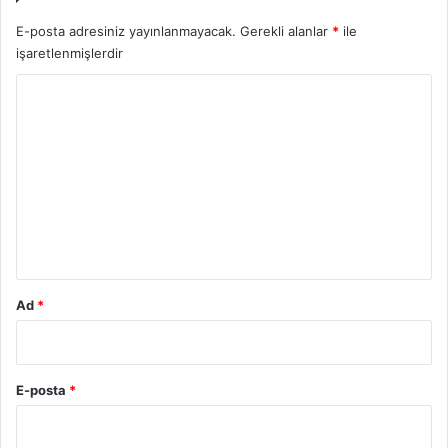
E-posta adresiniz yayınlanmayacak.
Gerekli alanlar
*
ile
işaretlenmişlerdir
Y
o
r
u
m
*
Ad
*
E-posta
*