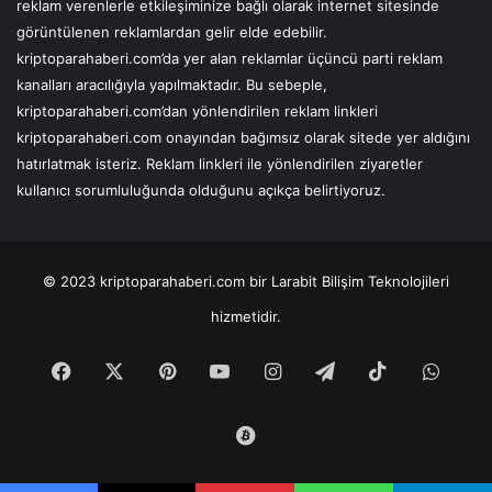
reklam verenlerle etkileşiminize bağlı olarak internet sitesinde
görüntülenen reklamlardan gelir elde edebilir.
kriptoparahaberi.com’da yer alan reklamlar üçüncü parti reklam
kanalları aracılığıyla yapılmaktadır. Bu sebeple,
kriptoparahaberi.com’dan yönlendirilen reklam linkleri
kriptoparahaberi.com onayından bağımsız olarak sitede yer aldığını
hatırlatmak isteriz. Reklam linkleri ile yönlendirilen ziyaretler
kullanıcı sorumluluğunda olduğunu açıkça belirtiyoruz.
© 2023
kriptoparahaberi.com
bir Larabit Bilişim Teknolojileri
hizmetidir.
Facebook
X
Pinterest
YouTube
Instagram
Telegram
TikTok
What
Tradingview