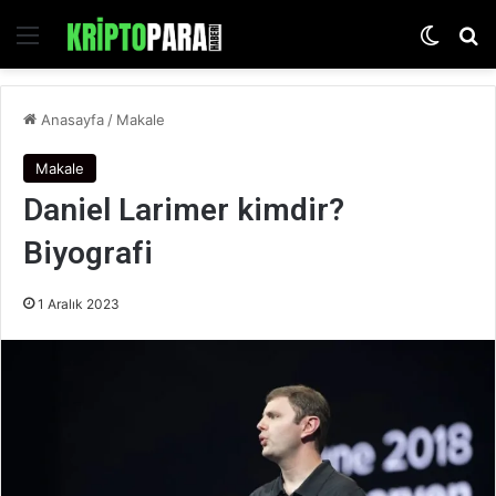
Menü
Dış gö
Ar
Anasayfa
/
Makale
Makale
Daniel Larimer kimdir?
Biyografi
1 Aralık 2023