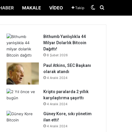
Dış görünümü de
Arama yap ..
HABER
MAKALE
VIDEO
Takip
Bithumb Yanlışlıkla 44
Milyar Dolarlık Bitcoin
Dağıttı!
8 Şubat 2026
Paul Atkins, SEC Başkanı
olarak atandı
4 Aralık 2024
Kripto paralarda 2 yıllık
karşılaştırma şaşırttı
4 Aralık 2024
Güney Kore, sıkı yönetim
ilan etti!
4 Aralık 2024