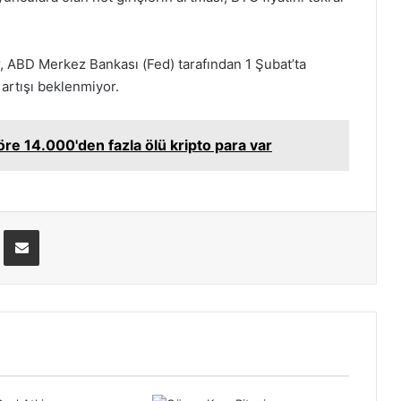
r, ABD Merkez Bankası (Fed) tarafından 1 Şubat’ta
z artışı beklenmiyor.
e 14.000'den fazla ölü kripto para var
Pinterest
E-Posta ile paylaş