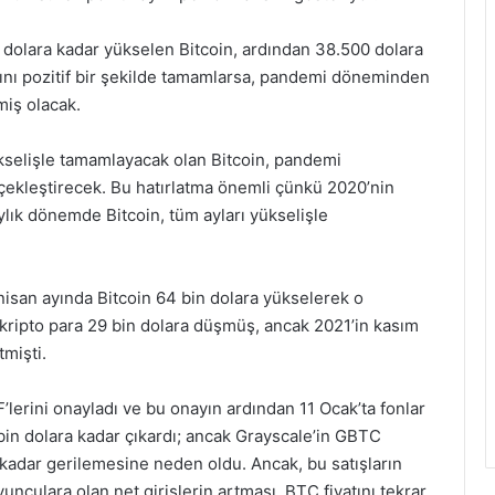
n dolara kadar yükselen Bitcoin, ardından 38.500 dolara
 ayını pozitif bir şekilde tamamlarsa, pandemi döneminden
miş olacak.
ükselişle tamamlayacak olan Bitcoin, pandemi
rçekleştirecek. Bu hatırlatma önemli çünkü 2020’nin
ylık dönemde Bitcoin, tüm ayları yükselişle
isan ayında Bitcoin 64 bin dolara yükselerek o
kripto para 29 bin dolara düşmüş, ancak 2021’in kasım
mişti.
’lerini onayladı ve bu onayın ardından 11 Ocak’ta fonlar
9 bin dolara kadar çıkardı; ancak Grayscale’in GBTC
 kadar gerilemesine neden oldu. Ancak, bu satışların
unculara olan net girişlerin artması, BTC fiyatını tekrar