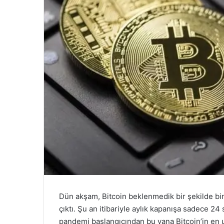
Dün akşam, Bitcoin beklenmedik bir şekilde bin 
çıktı. Şu an itibariyle aylık kapanışa sadece 24 
pandemi başlangıcından bu yana Bitcoin’in en uz