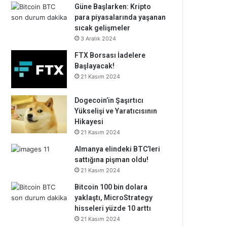
Güne Başlarken: Kripto
para piyasalarında yaşanan
sıcak gelişmeler
3 Aralık 2024
FTX Borsası İadelere
Başlayacak!
21 Kasım 2024
Dogecoin’in Şaşırtıcı
Yükselişi ve Yaratıcısının
Hikayesi
21 Kasım 2024
Almanya elindeki BTC’leri
sattığına pişman oldu!
21 Kasım 2024
Bitcoin 100 bin dolara
yaklaştı, MicroStrategy
hisseleri yüzde 10 arttı
21 Kasım 2024