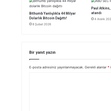
Paul Atkins
atandı
Bithumb Yanlışlıkla 44 Milyar
Dolarlık Bitcoin Dağıttı!
4 Aralık 20
8 Şubat 2026
Bir yanıt yazın
E-posta adresiniz yayınlanmayacak.
Gerekli alanlar
*
i
Y
o
r
u
m