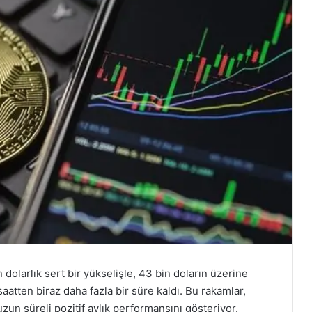
dolarlık sert bir yükselişle, 43 bin doların üzerine
saatten biraz daha fazla bir süre kaldı. Bu rakamlar,
un süreli pozitif aylık performansını gösteriyor.