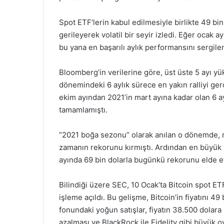
Spot ETF’lerin kabul edilmesiyle birlikte 49 bi
gerileyerek volatil bir seyir izledi. Eğer ocak
bu yana en başarılı aylık performansını sergile
Bloomberg’in verilerine göre, üst üste 5 ayı y
dönemindeki 6 aylık sürece en yakın ralliyi ge
ekim ayından 2021’in mart ayına kadar olan 6 a
tamamlamıştı.
“2021 boğa sezonu” olarak anılan o dönemde, n
zamanın rekorunu kırmıştı. Ardından en büyük 
ayında 69 bin dolarla bugünkü rekorunu elde et
Bilindiği üzere SEC, 10 Ocak’ta Bitcoin spot ETF
işleme açıldı. Bu gelişme, Bitcoin’in fiyatını 4
fonundaki yoğun satışlar, fiyatın 38.500 dolara
azalması ve BlackRock ile Fidelity gibi büyük oy